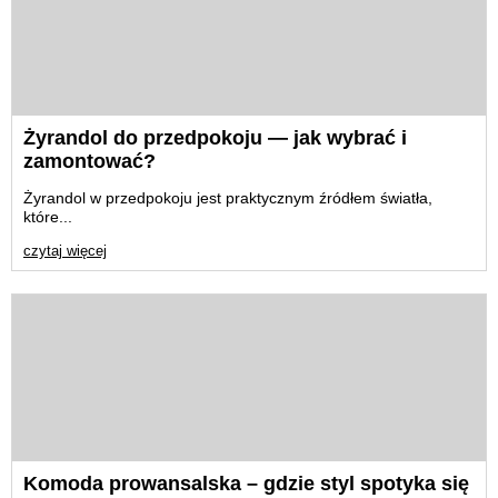
Witryna Komoda na Kółkach
Królewski Fotel St
Styl Industrialny...
Złoty
1991,20 zł
2311,20 
Żyrandol do przedpokoju — jak wybrać i
2489,00 zł
2889,00 z
zamontować?
Najniższa cena z ostatnich 30 dni:
Najniższa cena z osta
2489,00 zł
2889,00 z
Żyrandol w przedpokoju jest praktycznym źródłem światła,
które...
czytaj więcej
Komoda prowansalska – gdzie styl spotyka się