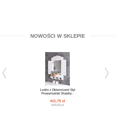
NOWOŚCI W SKLEPIE
ZOBACZ
Lustro z Okiennicami Styl
Wiszący Regał 
Prowansalski Shabby...
Telegraphes Sh
411,75 zł
336,75 z
549,00 zł
449,00 z