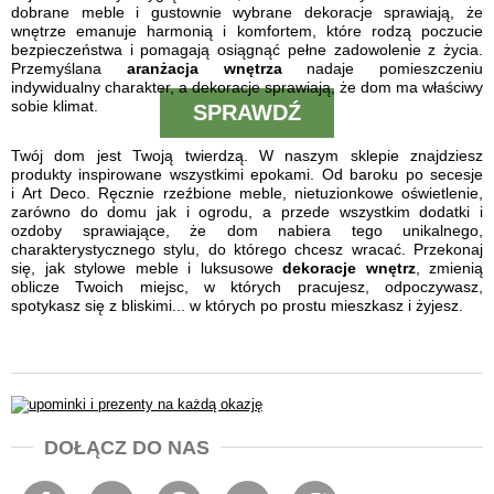
dobrane meble i gustownie wybrane dekoracje sprawiają, że
wnętrze emanuje harmonią i komfortem, które rodzą poczucie
bezpieczeństwa i pomagają osiągnąć pełne zadowolenie z życia.
Przemyślana
aranżacja wnętrza
nadaje pomieszczeniu
indywidualny charakter, a dekoracje sprawiają, że dom ma właściwy
sobie klimat.
SPRAWDŹ
Twój dom jest Twoją twierdzą. W naszym sklepie znajdziesz
produkty inspirowane wszystkimi epokami. Od baroku po secesje
i Art Deco. Ręcznie rzeźbione meble, nietuzionkowe oświetlenie,
zarówno do domu jak i ogrodu, a przede wszystkim dodatki i
ozdoby sprawiające, że dom nabiera tego unikalnego,
charakterystycznego stylu, do którego chcesz wracać. Przekonaj
się, jak stylowe meble i luksusowe
dekoracje wnętrz
, zmienią
oblicze Twoich miejsc, w których pracujesz, odpoczywasz,
spotykasz się z bliskimi... w których po prostu mieszkasz i żyjesz.
DOŁĄCZ DO NAS