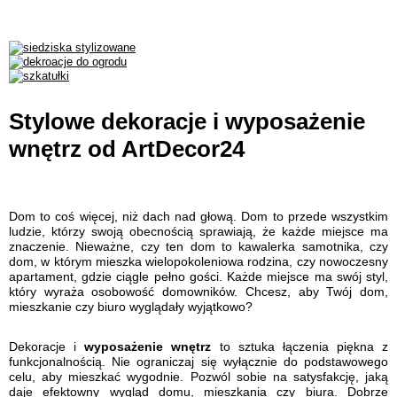
Stylowe dekoracje i wyposażenie
SPRAWDŹ TERAZ
wnętrz od ArtDecor24
Dekoracyjna Zawieszka z
Cudowna Zawi
Aniołkiem
Dekoracyjna w Sty
Dom to coś więcej, niż dach nad głową. Dom to przede wszystkim
29,95 zł
29,95 z
ludzie, którzy swoją obecnością sprawiają, że każde miejsce ma
znaczenie. Nieważne, czy ten dom to kawalerka samotnika, czy
dom, w którym mieszka wielopokoleniowa rodzina, czy nowoczesny
apartament, gdzie ciągle pełno gości. Każde miejsce ma swój styl,
który wyraża osobowość domowników. Chcesz, aby Twój dom,
mieszkanie czy biuro wyglądały wyjątkowo?
Dekoracje i
wyposażenie wnętrz
to sztuka łączenia piękna z
funkcjonalnością. Nie ograniczaj się wyłącznie do podstawowego
celu, aby mieszkać wygodnie. Pozwól sobie na satysfakcję, jaką
daje efektowny wygląd domu, mieszkania czy biura. Dobrze