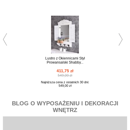
Lustro z Okiennicami Styl
Wiszący Regał 
Prowansalski Shabby...
Telegraphes Sh
411,75 zł
336,75 z
549,00 zł
449,00 z
Najniższa cena z ostatnich 30 dni:
Najniższa cena z osta
549,00 zł
449,00 zł
BLOG O WYPOSAŻENIU I DEKORACJI
WNĘTRZ