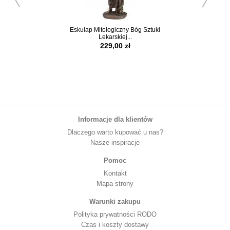
Eskulap Mitologiczny Bóg Sztuki
Hipokrates History
Lekarskiej...
Medycyny Figu
229,00 zł
79,95 z
Informacje dla klientów
Dlaczego warto kupować u nas?
Nasze inspiracje
Pomoc
Kontakt
Mapa strony
Warunki zakupu
Polityka prywatności RODO
Czas i koszty dostawy