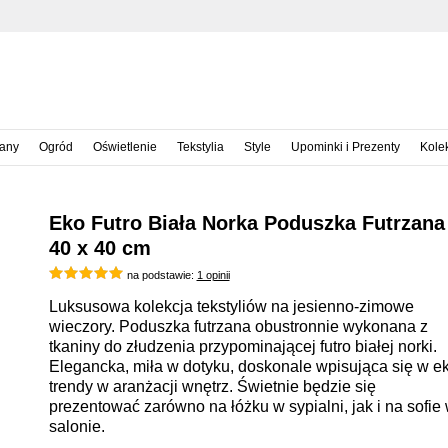
iany
Ogród
Oświetlenie
Tekstylia
Style
Upominki i Prezenty
Kole
Eko Futro Biała Norka Poduszka Futrzana
40 x 40 cm
na podstawie:
1 opinii
Luksusowa kolekcja tekstyliów na jesienno-zimowe
wieczory. Poduszka futrzana obustronnie wykonana z
tkaniny do złudzenia przypominającej futro białej norki.
Elegancka, miła w dotyku, doskonale wpisująca się w e
trendy w aranżacji wnętrz. Świetnie będzie się
prezentować zarówno na łóżku w sypialni, jak i na sofie
salonie.