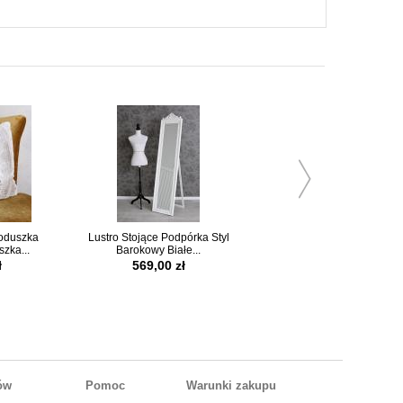
Poduszka
Lustro Stojące Podpórka Styl
Biały Mops w Słuchawkac
zka...
Barokowy Białe...
Lampa w Stylu...
ł
569,00 zł
259,00 zł
tów
Pomoc
Warunki zakupu