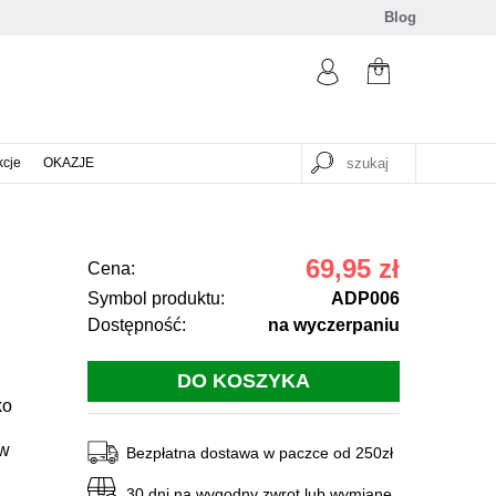
Blog
kcje
OKAZJE
69,95 zł
Cena:
Symbol produktu:
ADP006
Dostępność:
na wyczerpaniu
ko
 w
Bezpłatna dostawa w paczce od 250zł
30 dni na wygodny zwrot lub wymianę