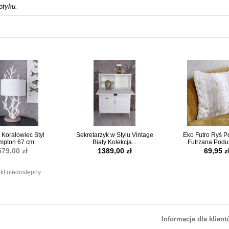
otyku.
Koralowiec Styl
Sekretarzyk w Stylu Vintage
Eko Futro Ryś 
mpton 67 cm
Biały Kolekcja...
Futrzana Podus
579,00 zł
1389,00 zł
69,95 z
kt niedostępny
Informacje dla klien