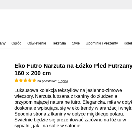
iany
Ogród
Oświetlenie
Tekstylia
Style
Upominki i Prezenty
Kole
Eko Futro Narzuta na Łóżko Pled Futrzan
160 x 200 cm
na podstawie:
1 opinii
Luksusowa kolekcja tekstyliów na jesienno-zimowe
wieczory. Narzuta futrzana z tkaniny do złudzenia
przypominającej naturalne futro. Elegancka, miła w doty
doskonale wpisująca się w eko trendy w aranżacji wnętr
Spodnia strona z tkaniny w optyce miękkiego polaru.
Świetnie będzie się prezentować zarówno na łóżku w
sypialni, jak i na sofie w salonie.