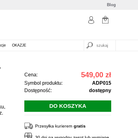
Blog
kcje
OKAZJE
y
549,00 zł
Cena:
Symbol produktu:
ADP015
Dostępność:
dostępny
ku,
z.
Przesyłka kurierem
gratis
30 dni na wygodny zwrot lub wymianę