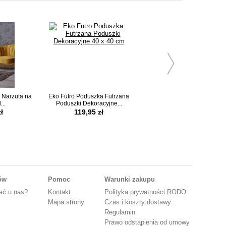
 Narzuta na
Eko Futro Poduszka Futrzana
Eko Futro Szop Narzuta n
...
Poduszki Dekoracyjne...
Łóżko Pled Futrzany...
ł
119,95 zł
549,00 zł
tów
Pomoc
Warunki zakupu
ać u nas?
Kontakt
Polityka prywatności RODO
Mapa strony
Czas i koszty dostawy
Regulamin
Prawo odstąpienia od umowy