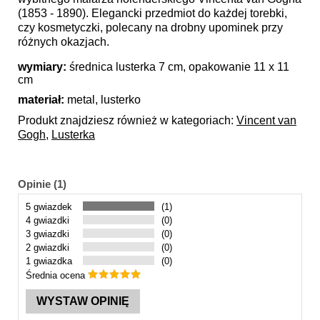
(1853 - 1890). Elegancki przedmiot do każdej torebki,
czy kosmetyczki, polecany na drobny upominek przy
różnych okazjach.
wymiary:
średnica lusterka 7 cm, opakowanie 11 x 11
cm
materiał:
metal, lusterko
Produkt znajdziesz również w kategoriach:
Vincent van
Gogh
,
Lusterka
Opinie (1)
5 gwiazdek
(1)
4 gwiazdki
(0)
3 gwiazdki
(0)
2 gwiazdki
(0)
1 gwiazdka
(0)
Średnia ocena
WYSTAW OPINIĘ