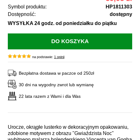
Symbol produktu:
HP1811303
Dostępność:
dostępny
WYSYŁKA 24 godz. od poniedziałku do piątku
na podstawie:
1 opinii
Bezpłatna dostawa w paczce od 250zł
30 dni na wygodny zwrot lub wymianę
22 lata razem z Wami i dla Was
Urocze, okrągłe lusterko w dekoracyjnym opakowaniu,
zdobione motywem z obrazu "Gwiaździsta Noc"
wybitnego malarza holenderskiego Vincenta van Gogha