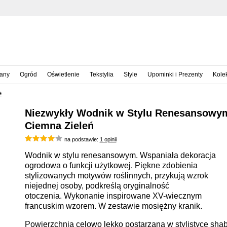
iany
Ogród
Oświetlenie
Tekstylia
Style
Upominki i Prezenty
Kole
e
Niezwykły Wodnik w Stylu Renesansowy
Ciemna Zieleń
na podstawie:
1 opinii
Wodnik w stylu renesansowym. Wspaniała dekoracja
ogrodowa o funkcji użytkowej. Piękne zdobienia
stylizowanych motywów roślinnych, przykują wzrok
niejednej osoby, podkreślą oryginalność
otoczenia. Wykonanie inspirowane XV-wiecznym
francuskim wzorem. W zestawie mosiężny kranik.
Powierzchnia celowo lekko postarzana w stylistyce sha