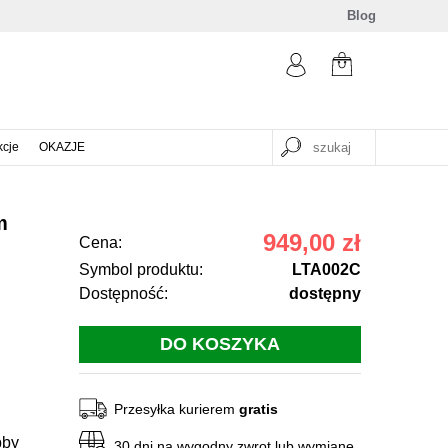
Blog
kcje
OKAZJE
m
949,00 zł
Cena:
Symbol produktu:
LTA002C
Dostępność:
dostępny
Przesyłka kurierem
gratis
bby
30 dni na wygodny zwrot lub wymianę