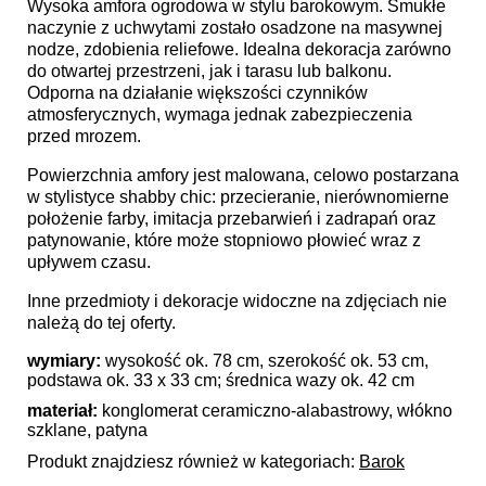
Wysoka amfora ogrodowa w stylu barokowym. Smukłe
naczynie z uchwytami zostało osadzone na masywnej
nodze, zdobienia reliefowe. Idealna dekoracja zarówno
do otwartej przestrzeni, jak i tarasu lub balkonu.
Odporna na działanie większości czynników
atmosferycznych, wymaga jednak zabezpieczenia
przed mrozem.
Powierzchnia amfory jest malowana, celowo postarzana
w stylistyce shabby chic: przecieranie, nierównomierne
położenie farby, imitacja przebarwień i zadrapań oraz
patynowanie, które może stopniowo płowieć wraz z
upływem czasu.
Inne przedmioty i dekoracje widoczne na zdjęciach nie
należą do tej oferty.
wymiary:
wysokość ok. 78 cm, szerokość ok. 53 cm,
podstawa ok. 33 x 33 cm; średnica wazy ok. 42 cm
materiał:
konglomerat ceramiczno-alabastrowy, włókno
szklane, patyna
Produkt znajdziesz również w kategoriach:
Barok