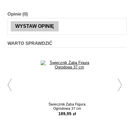
Opinie (0)
WYSTAW OPINIĘ
WARTO SPRAWDZIĆ
Świecznik Żaba Figura
Dwuosobowa Ławk
Ogrodowa 37 cm
Drewno Teko
189,95 zł
1489,00 