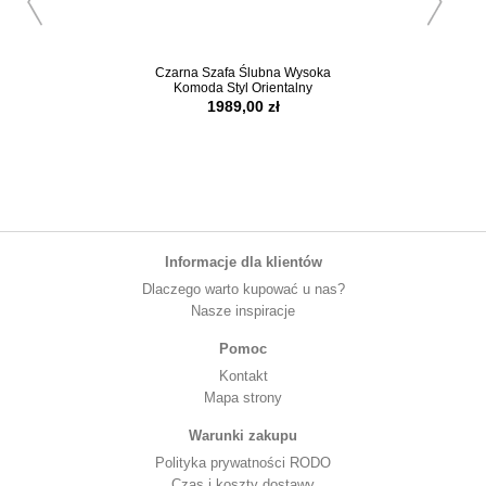
Czarna Szafa Ślubna Wysoka
Kolumna Stołek Cer
Komoda Styl Orientalny
Azjatycki 4
1989,00 zł
549,00 z
Informacje dla klientów
Dlaczego warto kupować u nas?
Nasze inspiracje
Pomoc
Kontakt
Mapa strony
Warunki zakupu
Polityka prywatności RODO
Czas i koszty dostawy