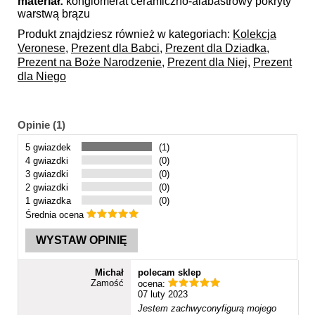
materiał:
konglomerat ceramiczno-alabastrowy pokryty
warstwą brązu
Produkt znajdziesz również w kategoriach:
Kolekcja
Veronese
,
Prezent dla Babci
,
Prezent dla Dziadka
,
Prezent na Boże Narodzenie
,
Prezent dla Niej
,
Prezent
dla Niego
Opinie (1)
5 gwiazdek
(1)
4 gwiazdki
(0)
3 gwiazdki
(0)
2 gwiazdki
(0)
1 gwiazdka
(0)
Średnia ocena
WYSTAW OPINIĘ
Michał
polecam sklep
Zamość
ocena:
07 luty 2023
Jestem zachwyconyfigurą mojego