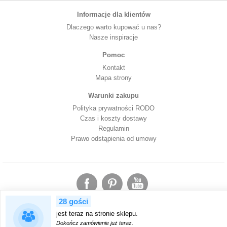
Informacje dla klientów
Dlaczego warto kupować u nas?
Nasze inspiracje
Pomoc
Kontakt
Mapa strony
Warunki zakupu
Polityka prywatności RODO
Czas i koszty dostawy
Regulamin
Prawo odstąpienia od umowy
28 gości
jest teraz na stronie sklepu.
Korzystając ze sklepu ArtDecor24 wyrażasz zgodę na wykorzystanie przez nas plików
cookies. Pozwalają nam one zapewnić Ci wygodę podczas przeglądania naszego serwisu.
Dokończ zamówienie już teraz.
Więcej na temat cookies znajdziesz w
Polityce Cookies
.