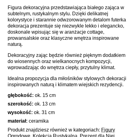
Figura dekoracyjna przedstawiająca białego zająca w
subtelnym, rustykalnym stylu. Dzięki delikatnej
kolorystyce i starannie odwzorowanym detalom futerka
dekoracja prezentuje się niezwykle lekko i elegancko,
doskonale wpisując się w aranżacje cottage,
prowansalskie oraz klasyczne wnętrza inspirowane
naturą.
Dekoracyjny zając będzie również pięknym dodatkiem
do wiosennych oraz wielkanocnych kompozycji,
wprowadzając do wnętrza ciepły, przytulny klimat.
Idealna propozycja dla miłośników stylowych dekoracji
inspirowanych naturą i klimatem wiejskich rezydencji.
głębokość:
ok. 15 cm
szerokość:
ok. 13 cm
wysokość:
ok. 31 cm
materiał:
ceramika
Produkt znajdziesz również w kategoriach:
Figury
Ogrodowe
,
Kolekcja Rustykalna
,
Prezent dla Niej
,