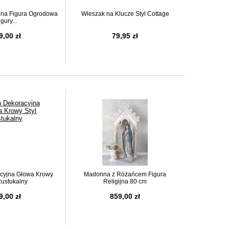
jna Figura Ogrodowa
Wieszak na Klucze Styl Cottage
igury...
9,00 zł
79,95 zł
cyjna Głowa Krowy
Madonna z Różańcem Figura
Rustukalny
Religijna 80 cm
9,00 zł
859,00 zł