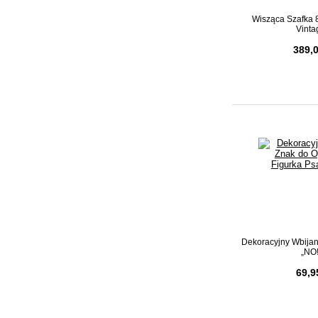
Wisząca Szafka 8
Vintag
389,0
Dekoracyjny Wbija
„NO!”
69,9