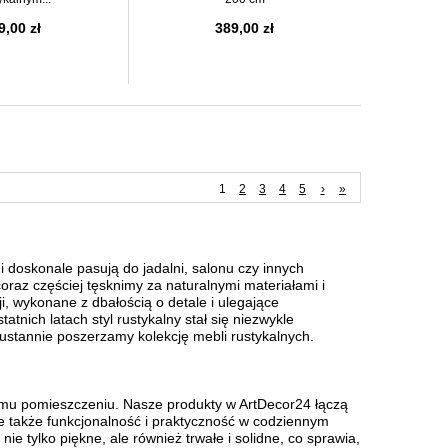
9,00 zł
389,00 zł
1
2
3
4
5
›
»
i doskonale pasują do jadalni, salonu czy innych
raz częściej tęsknimy za naturalnymi materiałami i
ji, wykonane z dbałością o detale i ulegające
nich latach styl rustykalny stał się niezwykle
ieustannie poszerzamy
kolekcję
mebli rustykalnych.
demu pomieszczeniu. Nasze produkty w ArtDecor24 łączą
le także funkcjonalność i praktyczność w codziennym
ie tylko piękne, ale również trwałe i solidne, co sprawia,