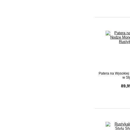
Patera na Wysokie
w Sty
89,9