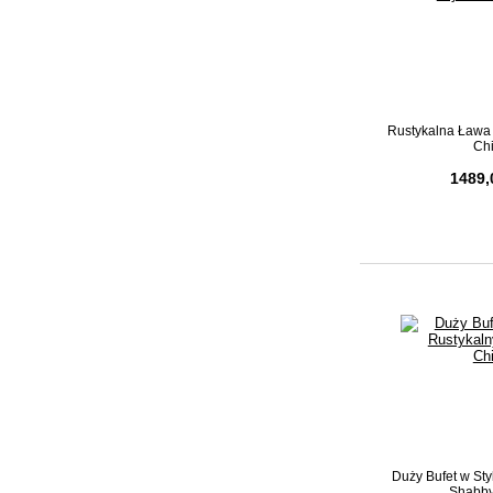
Rustykalna Ława
Ch
1489,
Duży Bufet w St
Shabby