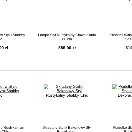
 w Stylu Shabby
Lampa Styl Rustykalny Głowa Konia
Kredens Witry
ic
66 cm
Sha
00 zł
589,00 zł
314
ylu Rustykalnym
Składany Stolik Bakonowy Styl
Poidełko dl
 Chic
Rustykalny...
Rust