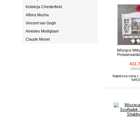
Kolekcja Chesterfield
Alfons Mucha
Vincent van Gogh
Amedeo Modigliani
Claude Monet
Wisząca Witr
Prowansalski
411,7
549,0
Najniższa cena z o
549,0