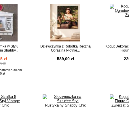
ynka w Stylu
Dziewczynka z Robótką Ręczną
Kogut Dekorac
m Shabby...
Obraz na Płótnie...
Figur
5 zł
589,00 zł
22
0 zł
statnich 30 dni:
0 zł