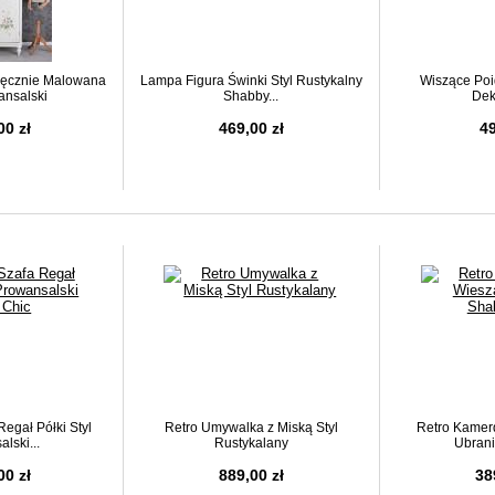
Ręcznie Malowana
Lampa Figura Świnki Styl Rustykalny
Wiszące Poi
ansalski
Shabby...
Dek
00 zł
469,00 zł
49
egał Półki Styl
Retro Umywalka z Miską Styl
Retro Kamer
lski...
Rustykalany
Ubrani
00 zł
889,00 zł
38