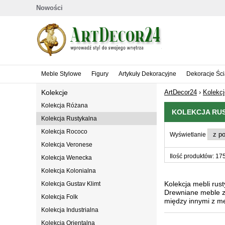
Nowości
Meble Stylowe
Figury
Artykuły Dekoracyjne
Dekoracje Śc
Kolekcje
ArtDecor24
›
Kolekcj
Kolekcja Różana
KOLEKCJA RU
Kolekcja Rustykalna
Kolekcja Rococo
Wyświetlanie
Kolekcja Veronese
Ilość produktów: 17
Kolekcja Wenecka
Kolekcja Kolonialna
Kolekcja mebli rus
Kolekcja Gustav Klimt
Drewniane meble z 
Kolekcja Folk
między innymi z meb
Kolekcja Industrialna
Kolekcja Orientalna