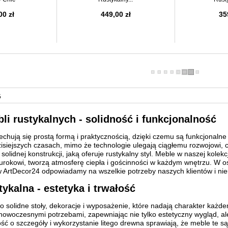
00 zł
449,00 zł
35
5
li rustykalnych - solidność i funkcjonalność
echują się prostą formą i praktycznością, dzięki czemu są funkcjonalne 
siejszych czasach, mimo że technologie ulegają ciągłemu rozwojowi, co
lidnej konstrukcji, jaką oferuje rustykalny styl. Meble w naszej kolekc
kowi, tworzą atmosferę ciepła i gościnności w każdym wnętrzu. W ostat
 w ArtDecor24 odpowiadamy na wszelkie potrzeby naszych klientów i n
tykalna - estetyka i trwałość
o solidne stoły, dekoracje i wyposażenie, które nadają charakter każ
z nowoczesnymi potrzebami, zapewniając nie tylko estetyczny wygląd, a
ć o szczegóły i wykorzystanie litego drewna sprawiają, że meble te są n