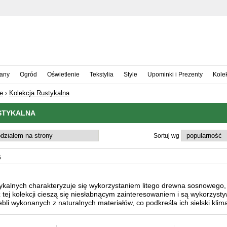
iany
Ogród
Oświetlenie
Tekstylia
Style
Upominki i Prezenty
Kole
e
›
Kolekcja Rustykalna
STYKALNA
Sortuj wg
5
tykalnych charakteryzuje się wykorzystaniem litego drewna sosnowego, k
tej kolekcji cieszą się niesłabnącym zainteresowaniem i są wykorzysty
li wykonanych z naturalnych materiałów, co podkreśla ich sielski klimat