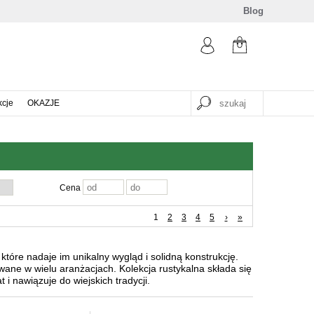
Blog
kcje
OKAZJE
Cena
1
2
3
4
5
›
»
tóre nadaje im unikalny wygląd i solidną konstrukcję.
wane w wielu aranżacjach. Kolekcja rustykalna składa się
 i nawiązuje do wiejskich tradycji.