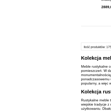
2889,
Ilość produktów: 17
Kolekcja meb
Meble rustykalne c
pomieszczeń. W dzi
monumentalnością so
ponadczasowemu uro
popularny, a więc
Kolekcja rus
Rustykalne meble t
wiejskie tradycje 
użytkowaniu. Dbałoś