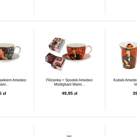
stawkiem Amedeo
Filiżanka + Spodek Amedeo
Kubek Amedeo
ani...
Modigliani Mario...
V
5 zł
49,95 zł
39