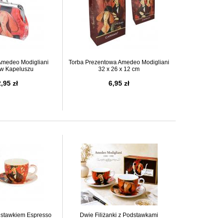
Amedeo Modigliani
Torba Prezentowa Amedeo Modigliani
 w Kapeluszu
32 x 26 x 12 cm
,95 zł
6,95 zł
dstawkiem Espresso
Dwie Filiżanki z Podstawkami