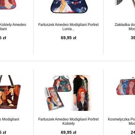
t Kobiety Amedeo
Fartuszek Amedeo Modigliani Portret
Zakładka do
liani
Lunia...
Modi
5 zł
69,95 zł
39
 Modigliani
Fartuszek Amedeo Modigliani Portret
Kosmetyczka Po
Kobiety
Modi
5 zł
69,95 zł
24