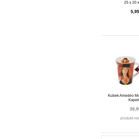
25 x 20 
5,95
Kubek Amedeo Mo
Kapel
39,9
produkt ni