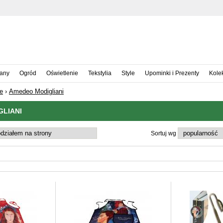
iany
Ogród
Oświetlenie
Tekstylia
Style
Upominki i Prezenty
Kole
e
›
Amedeo Modigliani
LIANI
Sortuj wg