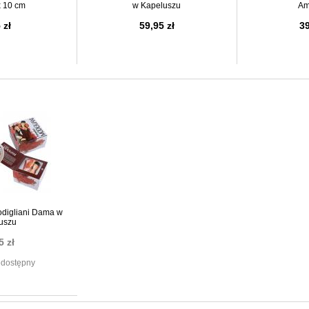
x 10 cm
w Kapeluszu
Am
 zł
59,95 zł
39
digliani Dama w
uszu
5 zł
edostępny