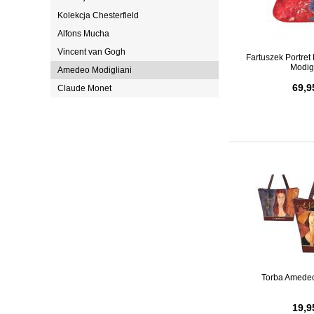
Kolekcja Chesterfield
Alfons Mucha
Vincent van Gogh
Fartuszek Portre
Modig
Amedeo Modigliani
69,9
Claude Monet
Torba Amedeo
19,9