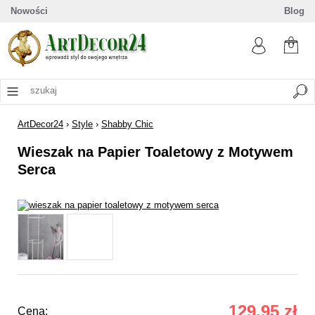
Nowości
Blog
ArtDecor24
›
Style
›
Shabby Chic
Wieszak na Papier Toaletowy z Motywem
Serca
129,95 zł
Cena: