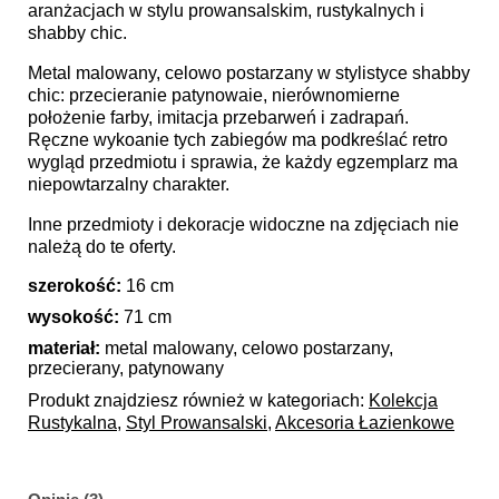
aranżacjach w stylu prowansalskim, rustykalnych i
shabby chic.
Metal malowany, celowo postarzany w stylistyce shabby
chic: przecieranie patynowaie, nierównomierne
położenie farby, imitacja przebarweń i zadrapań.
Ręczne wykoanie tych zabiegów ma podkreślać retro
wygląd przedmiotu i sprawia, że każdy egzemplarz ma
niepowtarzalny charakter.
Inne przedmioty i dekoracje widoczne na zdjęciach nie
należą do te oferty.
szerokość:
16 cm
wysokość:
71 cm
materiał:
metal malowany, celowo postarzany,
przecierany, patynowany
Produkt znajdziesz również w kategoriach:
Kolekcja
Rustykalna
,
Styl Prowansalski
,
Akcesoria Łazienkowe