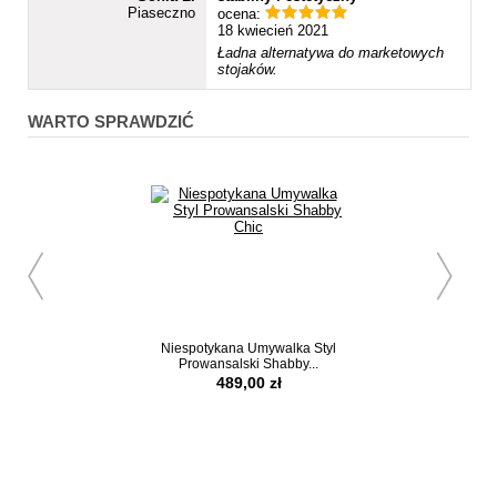
Piaseczno
ocena:
18 kwiecień 2021
Ładna alternatywa do marketowych
stojaków.
WARTO SPRAWDZIĆ
Niespotykana Umywalka Styl
Zestaw Łazienko
Prowansalski Shabby...
Stojak Styl Rus
489,00 zł
889,00 z