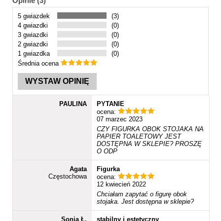
Opinie (3)
5 gwiazdek
(3)
4 gwiazdki
(0)
3 gwiazdki
(0)
2 gwiazdki
(0)
1 gwiazdka
(0)
Średnia ocena
WYSTAW OPINIĘ
PAULINA
PYTANIE
ocena:
07 marzec 2023
CZY FIGURKA OBOK STOJAKA NA
PAPIER TOALETOWY JEST
DOSTĘPNA W SKLEPIE? PROSZĘ
O ODP
Agata
Figurka
Częstochowa
ocena:
12 kwiecień 2022
Chciałam zapytać o figurę obok
stojaka. Jest dostępna w sklepie?
Sonia Ł.
stabilny i estetyczny