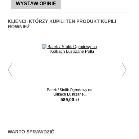
WYSTAW OPINIĘ
KLIENCI, KTÓRZY KUPILI TEN PRODUKT KUPILI
RÓWNIEŻ
Barek / Stolik Ogrodowy na
Witryna Manufacture
Kółkach Lustrzane...
Industrialny
589,00 zł
1579,00 
produkt niedo
WARTO SPRAWDZIĆ