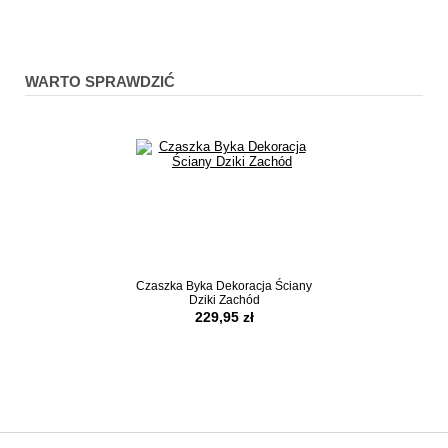
WARTO SPRAWDZIĆ
Czaszka Byka Dekoracja Ściany
Magiczna Dekorac
Dziki Zachód
Ornamentowa
229,95 zł
189,95 z