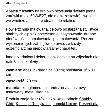
aranżacjach .
Abażur z tkaniny nastrojowo przytłumia światło jednej
żarówki (max. 60W/E27, nie ma w zestawie), tworząc
we wnętrzu atmosferę idealną do relaksu.
Powierzchnia malowana, celowo postarzana stylistyce
shabby chic przez przecieranie, patynowanie, drobne
nierówności, domalowania, przemalowania. Ręczne
wykonanie tych zabiegów sprawia, że każdy
egzemplarz ma niepowtarzalny charakter..
Inne przedmioty i dekoracje widoczne na zdjęciach nie
należą do tej oferty.
wymiary:
abażur - średnica 30 cm; podstawa 16 x 11
cm
wysokość:
70 cm
materiał:
konglomerat ceramiczno-alabastrowy
malowany, metal, tkanina
Produkt znajdziesz również w kategoriach:
Shabby
Chic
,
Kolekcja Rustykalna
,
Lampki Nocne
,
Prezent dla