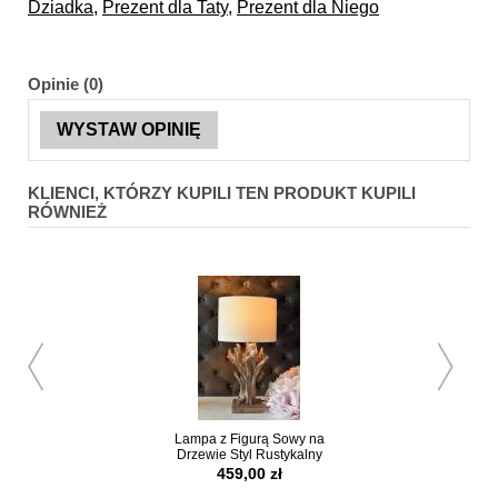
Dziadka
,
Prezent dla Taty
,
Prezent dla Niego
Opinie (0)
WYSTAW OPINIĘ
KLIENCI, KTÓRZY KUPILI TEN PRODUKT KUPILI
RÓWNIEŻ
Lampa z Figurą Sowy na
Metalowy Stolik 
Drzewie Styl Rustykalny
Rozetą
459,00 zł
789,00 z