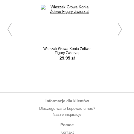
Wieszak Głowa Konia Żeliwo
Figura Głowa K
Figury Zwierząt
Postumencie 
29,95 zł
259,00 z
Informacje dla klientów
Dlaczego warto kupować u nas?
Nasze inspiracje
Pomoc
Kontakt