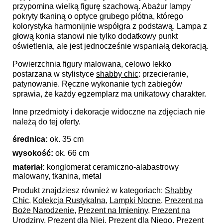
przypomina wielką figurę szachową. Abażur lampy
pokryty tkaniną o optyce grubego płótna, którego
kolorystyka harmonijnie współgra z podstawą. Lampa z
głową konia stanowi nie tylko dodatkowy punkt
oświetlenia, ale jest jednocześnie wspaniałą dekoracją.
Powierzchnia figury malowana, celowo lekko
postarzana w stylistyce
shabby chic
: przecieranie,
patynowanie. Ręczne wykonanie tych zabiegów
sprawia, że każdy egzemplarz ma unikatowy charakter.
Inne przedmioty i dekoracje widoczne na zdjęciach nie
należą do tej oferty.
średnica:
ok. 35 cm
wysokość:
ok. 66 cm
materiał:
konglomerat ceramiczno-alabastrowy
malowany, tkanina, metal
Produkt znajdziesz również w kategoriach:
Shabby
Chic
,
Kolekcja Rustykalna
,
Lampki Nocne
,
Prezent na
Boże Narodzenie
,
Prezent na Imieniny
,
Prezent na
Urodziny
,
Prezent dla Niej
,
Prezent dla Niego
,
Prezent