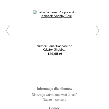
Szkocki Terier Podpórki do
Pies Elegant Or
Książek Shabby...
Poszewka Deko
129,95 zł
59,95 z
Informacje dla klientów
Dlaczego warto kupować u nas?
Nasze inspiracje
Pomoc