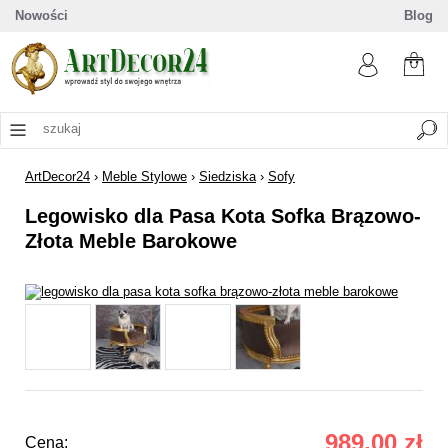
Nowości
Blog
ArtDecor24
›
Meble Stylowe
›
Siedziska
›
Sofy
Legowisko dla Pasa Kota Sofka Brązowo-
Złota Meble Barokowe
989,00 zł
Cena: