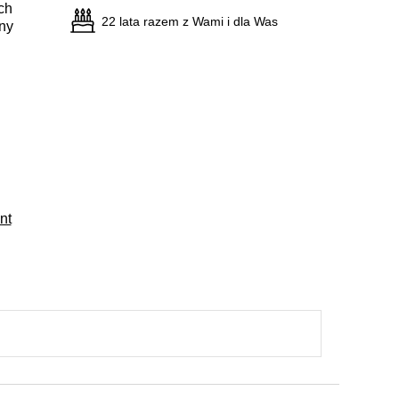
ch
22 lata razem z Wami i dla Was
ny
nt