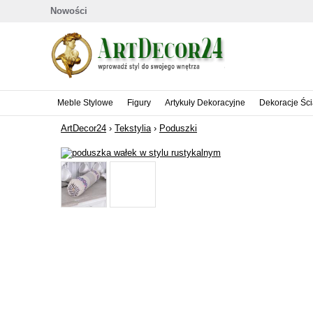
Nowości
Meble Stylowe
Figury
Artykuły Dekoracyjne
Dekoracje Śc
ArtDecor24
›
Tekstylia
›
Poduszki