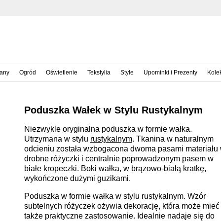
iany
Ogród
Oświetlenie
Tekstylia
Style
Upominki i Prezenty
Kole
Poduszka Wałek w Stylu Rustykalnym
Niezwykle oryginalna poduszka w formie wałka.
Utrzymana w stylu
rustykalnym
. Tkanina w naturalnym
odcieniu została wzbogacona dwoma pasami materiału
drobne różyczki i centralnie poprowadzonym pasem w
białe kropeczki. Boki wałka, w brązowo-białą kratkę,
wykończone dużymi guzikami.
Poduszka w formie wałka w stylu rustykalnym. Wzór
subtelnych różyczek ożywia dekorację, która może mieć
także praktyczne zastosowanie. Idealnie nadaje się do