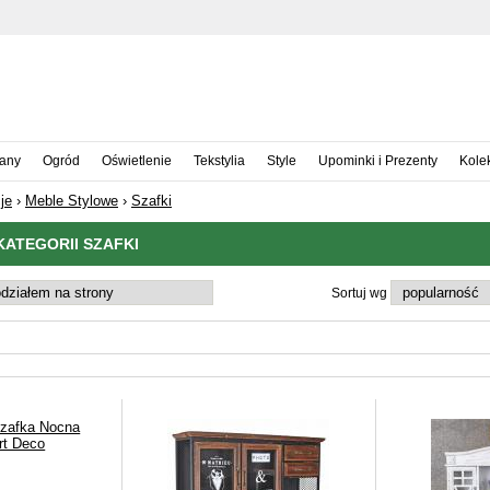
iany
Ogród
Oświetlenie
Tekstylia
Style
Upominki i Prezenty
Kole
je
›
Meble Stylowe
›
Szafki
ATEGORII SZAFKI
Sortuj wg