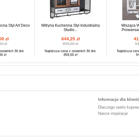
cna Styl Art Deco
Witryna Kuchenna Styl Industrialny
Wisząca W
Studio...
Prowansal
00 zł
644,25 zł
41
00 zł
859,00 zł
54
statnich 30 dni:
Najniższa cena z ostatnich 30 dni:
Najniższa cena
0 zł
859,00 zł
5
Informacje dla klien
Dlaczego warto kupow
Nasze inspiracje