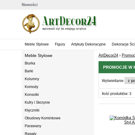
Nowości
Meble Stylowe
Figury
Artykuły Dekoracyjne
Dekoracje Śc
Meble Stylowe
ArtDecor24
›
Promoc
Biurka
PROMOCJE W K
Barki
Kolumny
Wyświetlanie
Komody
Ilość produktów: 3
Konsolki
Kufry i Skrzynie
Klęczniki
Obudowy Kominkowe
Parawany
Regały