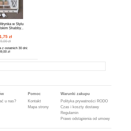
itrynka w Stylu
skim Shabby...
1,75 zł
9,00 zł
 z ostatnich 30 dni:
49,00 zł
tów
Pomoc
Warunki zakupu
ać u nas?
Kontakt
Polityka prywatności RODO
Mapa strony
Czas i koszty dostawy
Regulamin
Prawo odstąpienia od umowy