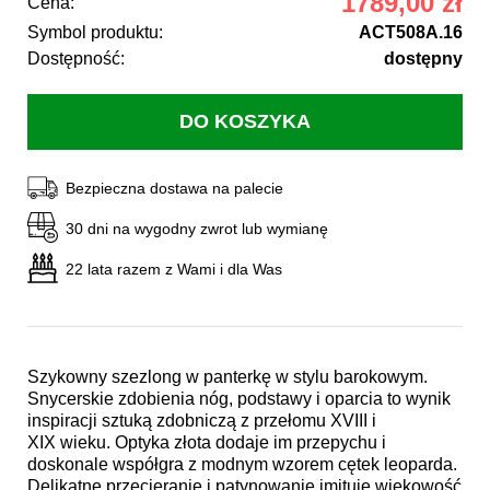
1789,00 zł
Cena:
Symbol produktu:
ACT508A.16
Dostępność:
dostępny
Bezpieczna dostawa na palecie
30 dni na wygodny zwrot lub wymianę
22 lata razem z Wami i dla Was
Szykowny szezlong w panterkę w stylu barokowym.
Snycerskie zdobienia nóg, podstawy i oparcia to wynik
inspiracji sztuką zdobniczą z przełomu XVIII i
XIX wieku. Optyka złota dodaje im przepychu i
doskonale współgra z modnym wzorem cętek leoparda.
Delikatne przecieranie i patynowanie imituje wiekowość