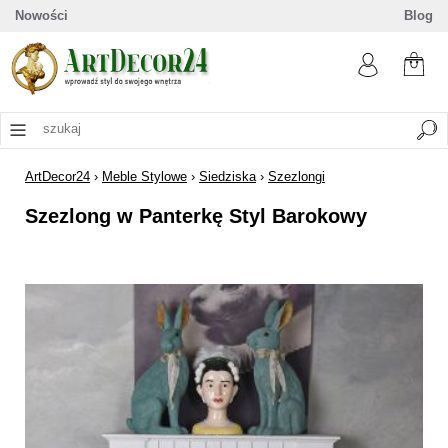
Nowości
Blog
ArtDecor24
›
Meble Stylowe
›
Siedziska
›
Szezlongi
Szezlong w Panterkę Styl Barokowy