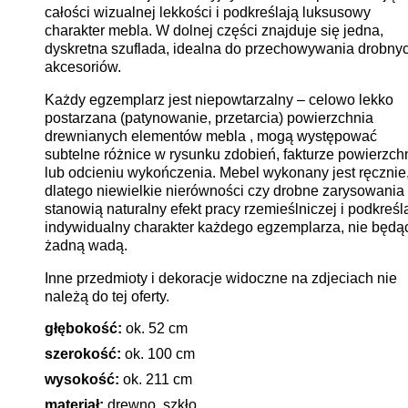
całości wizualnej lekkości i podkreślają luksusowy
charakter mebla. W dolnej części znajduje się jedna,
dyskretna szuflada, idealna do przechowywania drobny
akcesoriów.
Każdy egzemplarz jest niepowtarzalny – celowo lekko
postarzana (patynowanie, przetarcia) powierzchnia
drewnianych elementów mebla , mogą występować
subtelne różnice w rysunku zdobień, fakturze powierzch
lub odcieniu wykończenia. Mebel wykonany jest ręcznie
dlatego niewielkie nierówności czy drobne zarysowania
stanowią naturalny efekt pracy rzemieślniczej i podkreśl
indywidualny charakter każdego egzemplarza, nie będą
żadną wadą.
Inne przedmioty i dekoracje widoczne na zdjeciach nie
należą do tej oferty.
głębokość:
ok. 52 cm
szerokość:
ok. 100 cm
wysokość:
ok. 211 cm
materiał:
drewno, szkło