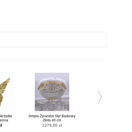
Skrzydła
Ampla Żyrandol Styl Barkowy
Złoty Mops Efektowne Podpó
ienna
Złota 40 cm
do Książek
ł
1279,00 zł
189,95 zł