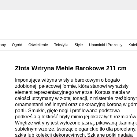
iany
Ogród
Oświetlenie
Tekstylia
Style
Upominki i Prezenty
Kole
Złota Witryna Meble Barokowe 211 cm
Imponująca witryna w stylu barokowym o bogato
zdobionej, pałacowej formie, która stanowi wyrazisty
element reprezentacyjnego wnętrza. Korpus mebla w
całości utrzymany w złotej tonacji, z misternie rzeźbiony
ornamentami roślinnymi oraz dekoracyjną koroną w górn
partii. Smukłe, gięte nogi i profilowana podstawa
podkreślają lekkość bryły mimo jej okazałych rozmiarów
Wnętrze witryny jest wyłożone jasną, pikowaną tkaniną 
subtelnym wzorze, tworząc eleganckie tło dla porcelany,
szkła lub kolekcji dekoracyjnych. Szklane półki nadają