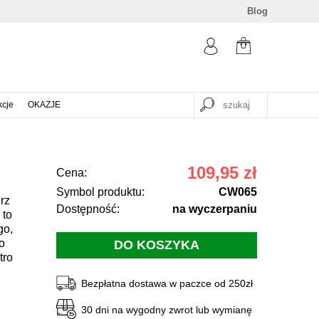
Blog
kcje
OKAZJE
109,95 zł
Cena:
Symbol produktu:
CW065
rz
Dostępność:
na wyczerpaniu
 to
go,
o
tro
Bezpłatna dostawa w paczce od 250zł
30 dni na wygodny zwrot lub wymianę