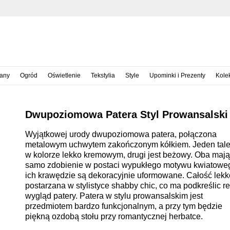
iany
Ogród
Oświetlenie
Tekstylia
Style
Upominki i Prezenty
Kole
Dwupoziomowa Patera Styl Prowansalski
Wyjątkowej urody dwupoziomowa patera, połączona
metalowym uchwytem zakończonym kółkiem. Jeden tale
w kolorze lekko kremowym, drugi jest beżowy. Oba mają
samo zdobienie w postaci wypukłego motywu kwiatowe
ich krawędzie są dekoracyjnie uformowane. Całość lekk
postarzana w stylistyce shabby chic, co ma podkreślic re
wygląd patery. Patera w stylu prowansalskim jest
przedmiotem bardzo funkcjonalnym, a przy tym będzie
piękną ozdobą stołu przy romantycznej herbatce.