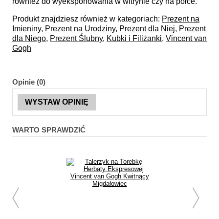
również do wyeksponowania w witrynie czy na półce.
Produkt znajdziesz również w kategoriach:
Prezent na
Imieniny
,
Prezent na Urodziny
,
Prezent dla Niej
,
Prezent
dla Niego
,
Prezent Ślubny
,
Kubki i Filiżanki
,
Vincent van
Gogh
Opinie (0)
WYSTAW OPINIĘ
WARTO SPRAWDZIĆ