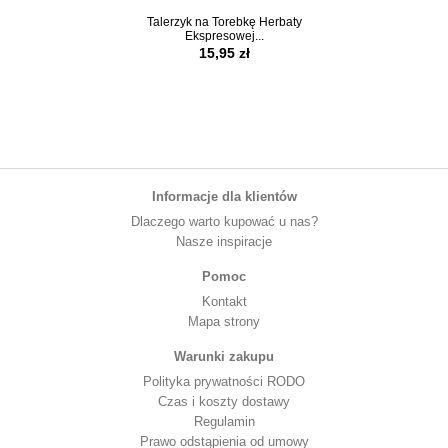
Talerzyk na Torebkę Herbaty
Torba na Zakupy V
Ekspresowej...
Gogh Słoneczn
15,95 zł
19,95 z
Informacje dla klientów
Dlaczego warto kupować u nas?
Nasze inspiracje
Pomoc
Kontakt
Mapa strony
Warunki zakupu
Polityka prywatności RODO
Czas i koszty dostawy
Regulamin
Prawo odstąpienia od umowy