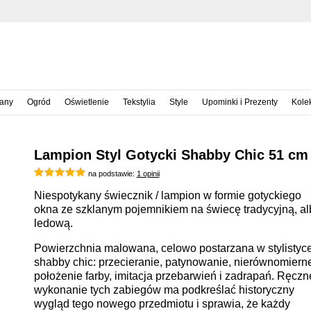
iany
Ogród
Oświetlenie
Tekstylia
Style
Upominki i Prezenty
Kole
Lampion Styl Gotycki Shabby Chic 51 cm
na podstawie:
1 opinii
Niespotykany świecznik / lampion w formie gotyckiego
okna ze szklanym pojemnikiem na świecę tradycyjną, al
ledową.
Powierzchnia malowana, celowo postarzana w stylistyc
shabby chic: przecieranie, patynowanie, nierównomiern
położenie farby, imitacja przebarwień i zadrapań. Ręczn
wykonanie tych zabiegów ma podkreślać historyczny
wygląd tego nowego przedmiotu i sprawia, że każdy