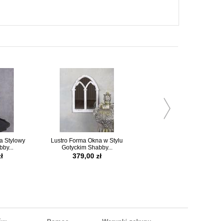
a Stylowy
Lustro Forma Okna w Stylu
Okrągły Stolik Ogrodowy Ko
by...
Gotyckim Shabby...
Shabby Chic
ł
379,00 zł
579,00 zł