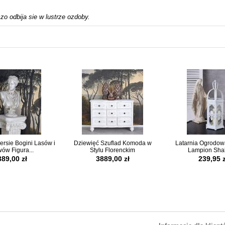
o odbija sie w lustrze ozdoby.
ersie Bogini Lasów i
Dziewięć Szuflad Komoda w
Latarnia Ogrodow
ów Figura...
Stylu Florenckim
Lampion Shab
389,00 zł
3889,00 zł
239,95 z