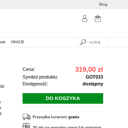
Blog
kcje
OKAZJE
319,00 zł
Cena:
Symbol produktu:
GOT033
Dostępność:
dostępny
bo
e
e
e
Przesyłka kurierem
gratis
30 dni na wygodny zwrot lub wymianę