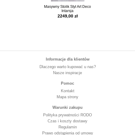
Masywny Stolik Styl Art Deco
Lampa z Figurą Kobi
Intarsja
Art Deco..
2249,00 zł
489,00 z
produkt niedo
Informacje dla klientów
Dlaczego warto kupować u nas?
Nasze inspiracje
Pomoc
Kontakt
Mapa strony
Warunki zakupu
Polityka prywatności RODO
Czas i koszty dostawy
Regulamin
Prawo odstąpienia od umowy