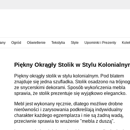
iany
Ogród
Oświetlenie
Tekstylia
Style
Upominki i Prezenty
Kole
Piękny Okrągły Stolik w Stylu Kolonialny
Piękny okrągły stolik w stylu kolonialnym. Pod blatem
znajduje się jedna szufladka. Stolik osadzono na trójno
ze snycerskimi dekorami. Sposób wykończenia mebla
sprawia, że stolik prezentuje się wyjątkowo elegancko.
Mebl jest wykonany ręcznie, dlatego możliwe drobne
nierówności i zarysowania podkreślają indywidualny
charakter każdego egzemplarza i nie są żadną wadą,
przeciwnie sprawia to wrażenie "mebla z duszą".