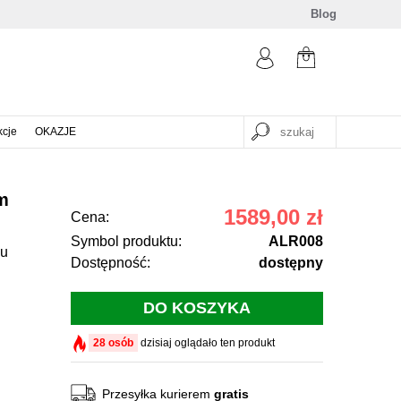
Blog
kcje
OKAZJE
m
1589,00 zł
Cena:
Symbol produktu:
ALR008
gu
Dostępność:
dostępny
28 osób
dzisiaj oglądało ten produkt
Przesyłka kurierem
gratis