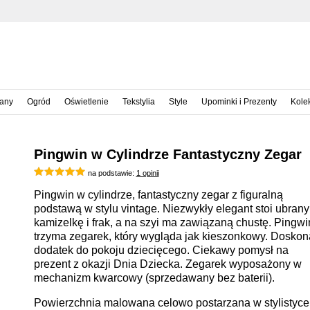
iany
Ogród
Oświetlenie
Tekstylia
Style
Upominki i Prezenty
Kole
Pingwin w Cylindrze Fantastyczny Zegar
na podstawie:
1 opinii
Pingwin w cylindrze, fantastyczny zegar z figuralną
podstawą w stylu vintage. Niezwykły elegant stoi ubrany
kamizelkę i frak, a na szyi ma zawiązaną chustę. Pingwi
trzyma zegarek, który wygląda jak kieszonkowy. Doskon
dodatek do pokoju dziecięcego. Ciekawy pomysł na
prezent z okazji Dnia Dziecka. Zegarek wyposażony w
mechanizm kwarcowy (sprzedawany bez baterii).
Powierzchnia malowana celowo postarzana w stylistyce