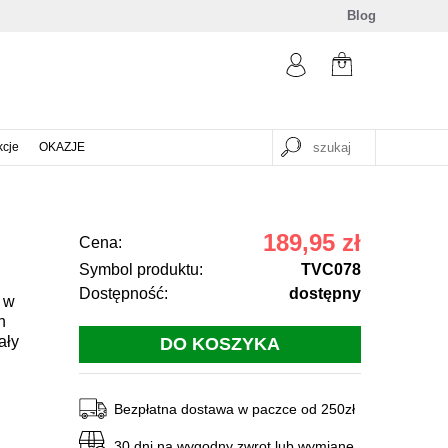
Blog
kcje
OKAZJE
189,95 zł
Cena:
Symbol produktu:
TVC078
Dostępność:
dostępny
 w
n
ały
Bezpłatna dostawa w paczce od 250zł
30 dni na wygodny zwrot lub wymianę