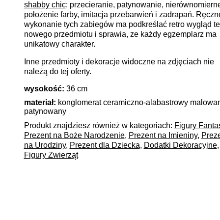
shabby chic
: przecieranie, patynowanie, nierównomiern
położenie farby, imitacja przebarwień i zadrapań. Ręczn
wykonanie tych zabiegów ma podkreślać retro wygląd t
nowego przedmiotu i sprawia, ze każdy egzemplarz ma
unikatowy charakter.
Inne przedmioty i dekoracje widoczne na zdjęciach nie
należą do tej oferty.
wysokość:
36 cm
materiał:
konglomerat ceramiczno-alabastrowy malowan
patynowany
Produkt znajdziesz również w kategoriach:
Figury Fanta
Prezent na Boże Narodzenie
,
Prezent na Imieniny
,
Prez
na Urodziny
,
Prezent dla Dziecka
,
Dodatki Dekoracyjne
,
Figury Zwierząt