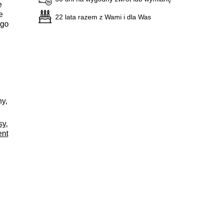
e
e
22 lata razem z Wami i dla Was
ego
y,
sy
,
ent