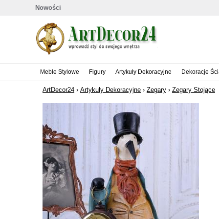
Nowości
Meble Stylowe
Figury
Artykuły Dekoracyjne
Dekoracje Śc
ArtDecor24
›
Artykuły Dekoracyjne
›
Zegary
›
Zegary Stojące