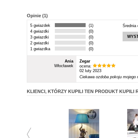
Opinie (1)
5 gwiazdek
(1)
Średnia
4 gwiazdki
(0)
WYST
3 gwiazdki
(0)
2 gwiazdki
(0)
1 gwiazdka
(0)
Ania
Zegar
Włocławek
ocena:
02 luty 2023
Ciekawa ozdoba pokoju mojego n
KLIENCI, KTÓRZY KUPILI TEN PRODUKT KUPILI