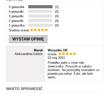
5 gwiazdek
(1)
4 gwiazdki
(0)
3 gwiazdki
(0)
2 gwiazdki
(0)
1 gwiazdka
(0)
Średnia ocena
WYSTAW OPINIĘ
Marek
Wszystko OK
Aleksandrów Łódzki
ocena:
03 maj 2021
Poidełko pełni u mnie rolę
świecznika. Przyszło w całości
kurierem. Na przesyłkę musiałem co
prawda poczekać 3 dni, ale było
warto.
WARTO SPRAWDZIĆ