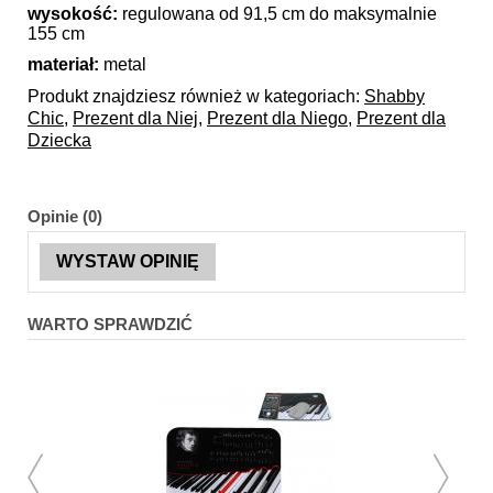
wysokość:
regulowana od 91,5 cm do maksymalnie
155 cm
materiał:
metal
Produkt znajdziesz również w kategoriach:
Shabby
Chic
,
Prezent dla Niej
,
Prezent dla Niego
,
Prezent dla
Dziecka
Opinie (0)
WYSTAW OPINIĘ
WARTO SPRAWDZIĆ