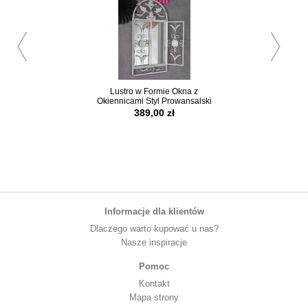
Lustro w Formie Okna z
Toile de Jouy Si
Okiennicami Styl Prowansalski
Poduch
389,00 zł
1259,00 
produkt niedo
Informacje dla klientów
Dlaczego warto kupować u nas?
Nasze inspiracje
Pomoc
Kontakt
Mapa strony