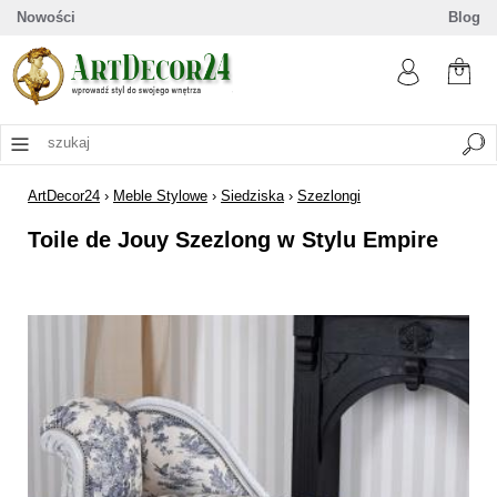
Nowości
Blog
ArtDecor24
›
Meble Stylowe
›
Siedziska
›
Szezlongi
Toile de Jouy Szezlong w Stylu Empire