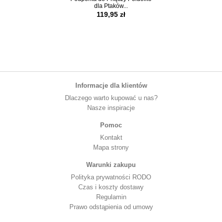
dla Ptaków...
Figurki Ptaszk
119,95 zł
59,95 z
Informacje dla klientów
Dlaczego warto kupować u nas?
Nasze inspiracje
Pomoc
Kontakt
Mapa strony
Warunki zakupu
Polityka prywatności RODO
Czas i koszty dostawy
Regulamin
Prawo odstąpienia od umowy