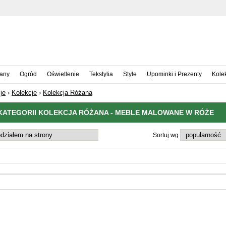
iany
Ogród
Oświetlenie
Tekstylia
Style
Upominki i Prezenty
Kole
je
›
Kolekcje
›
Kolekcja Różana
ATEGORII KOLEKCJA RÓŻANA - MEBLE MALOWANE W RÓŻE
Sortuj wg