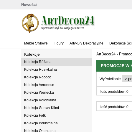
Nowości
Meble Stylowe
Figury
Artykuły Dekoracyjne
Dekoracje Śc
Kolekcje
ArtDecor24
›
Promoc
Kolekcja Różana
PROMOCJE W K
Kolekcja Rustykalna
Kolekcja Rococo
Wyświetlanie
Kolekcja Veronese
Ilość produktów: 0
Kolekcja Wenecka
Kolekcja Kolonialna
Ilość produktów: 0
Kolekcja Gustav Klimt
Kolekcja Folk
Kolekcja Industrialna
Kolekcja Orientalna