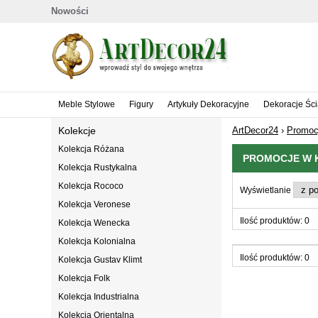
Nowości
Meble Stylowe
Figury
Artykuły Dekoracyjne
Dekoracje Śc
Kolekcje
ArtDecor24
›
Promoc
Kolekcja Różana
PROMOCJE W K
Kolekcja Rustykalna
Kolekcja Rococo
Wyświetlanie
Kolekcja Veronese
Ilość produktów: 0
Kolekcja Wenecka
Kolekcja Kolonialna
Ilość produktów: 0
Kolekcja Gustav Klimt
Kolekcja Folk
Kolekcja Industrialna
Kolekcja Orientalna