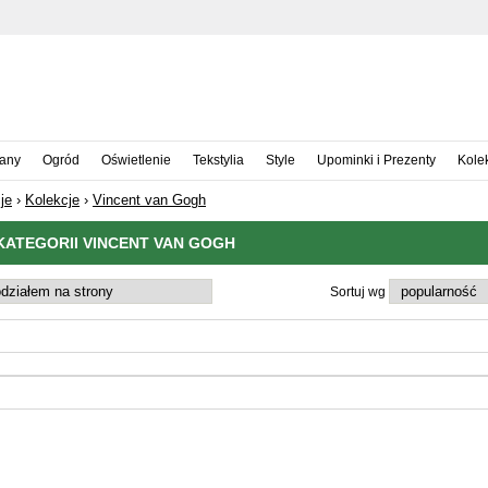
iany
Ogród
Oświetlenie
Tekstylia
Style
Upominki i Prezenty
Kole
je
›
Kolekcje
›
Vincent van Gogh
ATEGORII VINCENT VAN GOGH
Sortuj wg