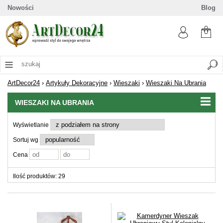
Nowości
Blog
ArtDecor24
›
Artykuły Dekoracyjne
›
Wieszaki
›
Wieszaki Na Ubrania
WIESZAKI NA UBRANIA
Wyświetlanie
Sortuj wg
Cena
Ilość produktów: 29